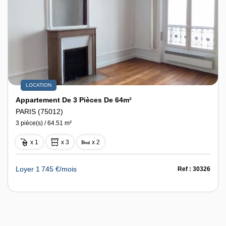
LOCATION
Appartement De 3 Pièces De 64m²
PARIS (75012)
3 pièce(s) / 64.51 m²
x 1
x 3
x 2
Loyer 1 745 €/mois
Ref : 30326