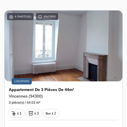
6 PHOTO(S)
FAVORIS
LOCATION
Appartement De 3 Pièces De 44m²
Vincennes (94300)
3 pièce(s) / 44.03 m²
x 1
x 3
x 2