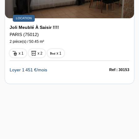
LOCATION
Joli Meublé À Saisir !!!!
PARIS (75012)
2 pièce(s) / 50.45 m²
x 1
x 2
x 1
Loyer 1 451 €/mois
Ref : 30153