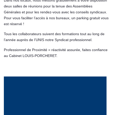
Dans nos locaux, nous mettons gratuitement à votre disposition
Syndic
deux salles de réunions pour la tenue des Assemblées
Générales et pour les rendez-vous avec les conseils syndicaux.
Pour vous faciliter l’accès à nos bureaux, un parking gratuit vous
Nos agences
est réservé !
Tous les collaborateurs suivent des formations tout au long de
l’année auprès de l’UNIS notre Syndicat professionnel.
Contact
Professionnel de Proximité = réactivité assurée, faites confiance
au Cabinet LOUIS-PORCHERET.
Espace personnel