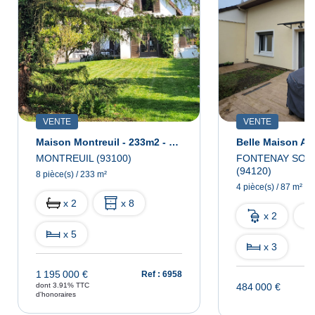
VENTE
VENTE
Maison Montreuil - 233m2 - 1280 M2 Terrain
MONTREUIL (93100)
FONTENAY SOUS
(94120)
8 pièce(s) / 233 m²
4 pièce(s) / 87 m²
x 2
x 8
x 2
x 5
x 3
1 195 000 €
Ref : 6958
dont 3.91% TTC
484 000 €
d'honoraires