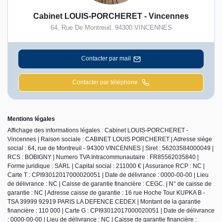
Cabinet LOUIS-PORCHERET - Vincennes
64, Rue De Montreuil
,
94300
VINCENNES
Contacter par mail
Contacter par téléphone
Mentions légales
Affichage des informations légales : Cabinet LOUIS-PORCHERET -
Vincennes | Raison sociale : CABINET LOUIS PORCHERET | Adresse siège
social : 64, rue de Montreuil - 94300 VINCENNES | Siret : 56203584000049 |
RCS : BOBIGNY | Numero TVA Intracommunautaire : FR85562035840 |
Forme juridique : SARL | Capital social : 211000 € | Assurance RCP : NC |
Carte T : CPI93012017000020051 | Date de délivrance : 0000-00-00 | Lieu
de délivrance : NC | Caisse de garantie financière : CEGC. | N° de caisse de
garantie : NC | Adresse caisse de garantie : 16 rue Hoche Tour KUPKA B -
TSA 39999 92919 PARIS LA DEFENCE CEDEX | Montant de la garantie
financière : 110 000 | Carte G : CPI93012017000020051 | Date de délivrance
: 0000-00-00 | Lieu de délivrance : NC | Caisse de garantie financière :