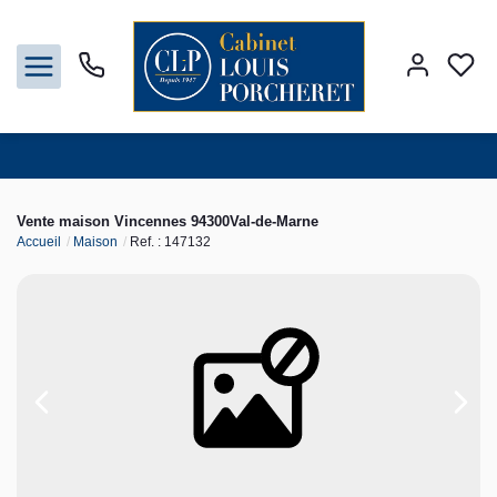
Acheter
Vente maison Vincennes 94300Val-de-Marne
Accueil
Maison
Ref. : 147132
Louer
Vendre
Gestion
Syndic
Nos agences