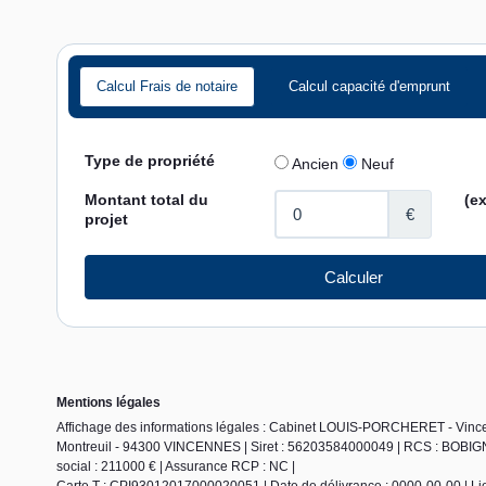
Calcul Frais de notaire
Calcul capacité d'emprunt
Mentions légales
Affichage des informations légales : Cabinet LOUIS-PORCHERET - Vinc
Montreuil - 94300 VINCENNES | Siret : 56203584000049 | RCS : BOBIGN
social : 211000 € | Assurance RCP : NC |
Carte T : CPI93012017000020051 | Date de délivrance : 0000-00-00 | Lieu 