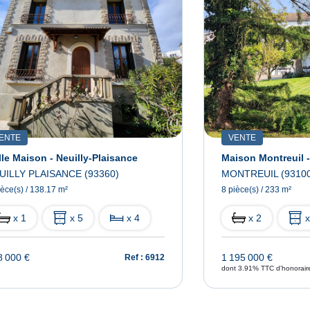
ENTE
VENTE
lle Maison - Neuilly-Plaisance
UILLY PLAISANCE (93360)
MONTREUIL (93100
ièce(s) / 138.17 m²
8 pièce(s) / 233 m²
x 1
x 5
x 4
x 2
x
8 000 €
1 195 000 €
Ref : 6912
dont 3.91% TTC d'honorair