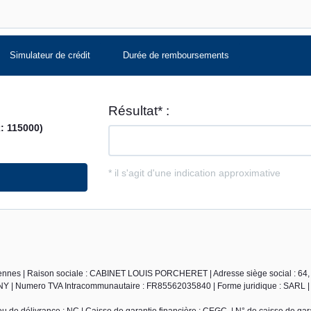
Simulateur de crédit
Durée de remboursements
ennes | Raison sociale : CABINET LOUIS PORCHERET | Adresse siège social : 64,
Y | Numero TVA Intracommunautaire : FR85562035840 | Forme juridique : SARL | 
de délivrance : NC | Caisse de garantie financière : CEGC. | N° de caisse de gara