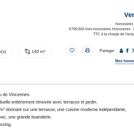
Ve
honoraires 
€700 000
hors honoraires
Honoraires :
TTC à la charge de l'acq
Partager :
(s)
140 m²
Nos honor
u de Vincennes.
uelle entièrement rénovée avec terrasse et jardin.
5m² donnant sur une terrasse, une cuisine moderne indépendante,
 wc, une grande buanderie.
ssing.