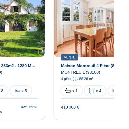
VENTE
Maison Montreuil - 233m2 - 1280 M2 Terrain
Maison Montreuil 4 Pièce(s) 88,28
)
MONTREUIL (93100)
4 pièce(s) / 88.28 m²
 8
x 5
x 1
x 4
x 3
410 000 €
Ref : 6958
Ref : 
es