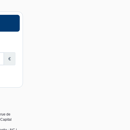
 rue de
Capital
ntie : NC |