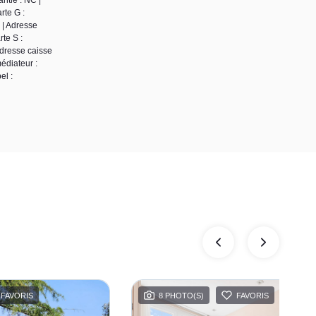
rte G :
 | Adresse
te S :
Adresse caisse
édiateur :
el :
FAVORIS
8 PHOTO(S)
FAVORIS