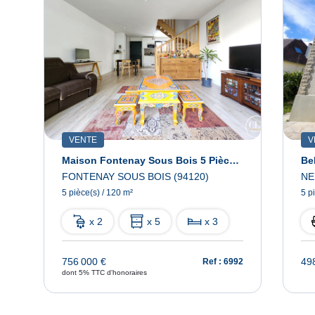
VENTE
V
Maison Fontenay Sous Bois 5 Pièce(s) 120 M2
Be
FONTENAY SOUS BOIS (94120)
NE
5 pièce(s) / 120 m²
5 p
x 2
x 5
x 3
756 000 €
49
08
Ref : 6992
dont 5% TTC d'honoraires