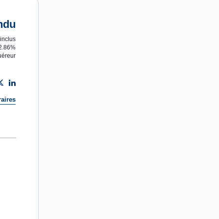
ndu
inclus
 2.86%
uéreur
aires