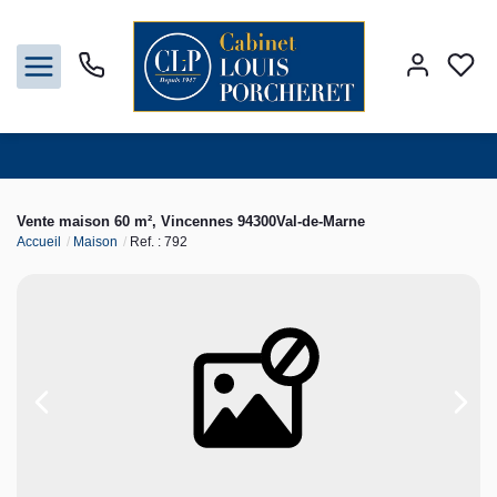
Acheter
Vente maison 60 m², Vincennes 94300Val-de-Marne
Accueil
Maison
Ref. : 792
Louer
Vendre
Gestion
Syndic
Nos agences