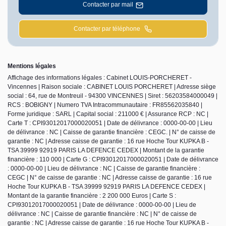
Contacter par mail
Contacter par téléphone
Mentions légales
Affichage des informations légales : Cabinet LOUIS-PORCHERET -
Vincennes | Raison sociale : CABINET LOUIS PORCHERET | Adresse siège
social : 64, rue de Montreuil - 94300 VINCENNES | Siret : 56203584000049 |
RCS : BOBIGNY | Numero TVA Intracommunautaire : FR85562035840 |
Forme juridique : SARL | Capital social : 211000 € | Assurance RCP : NC |
Carte T : CPI93012017000020051 | Date de délivrance : 0000-00-00 | Lieu
de délivrance : NC | Caisse de garantie financière : CEGC. | N° de caisse de
garantie : NC | Adresse caisse de garantie : 16 rue Hoche Tour KUPKA B -
TSA 39999 92919 PARIS LA DEFENCE CEDEX | Montant de la garantie
financière : 110 000 | Carte G : CPI93012017000020051 | Date de délivrance
: 0000-00-00 | Lieu de délivrance : NC | Caisse de garantie financière :
CEGC | N° de caisse de garantie : NC | Adresse caisse de garantie : 16 rue
Hoche Tour KUPKA B - TSA 39999 92919 PARIS LA DEFENCE CEDEX |
Montant de la garantie financière : 2 200 000 Euros | Carte S :
CPI93012017000020051 | Date de délivrance : 0000-00-00 | Lieu de
délivrance : NC | Caisse de garantie financière : NC | N° de caisse de
garantie : NC | Adresse caisse de garantie : 16 rue Hoche Tour KUPKA B -