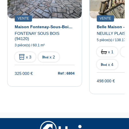
VENTE
VENTE
Maison Fontenay-Sous-Bois 3 Pièce(s)
FONTENAY SOUS BOIS
NEUILLY PLAISA
(94120)
5 pièce(s) / 138.17 
3 pièce(s) / 60.1 m²
x 1
x 3
x 2
x 4
325 000 €
Ref : 6804
498 000 €