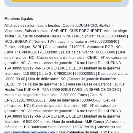
Mentions légales
Affichage des informations légales : Cabinet LOUIS-PORCHERET -
Vincennes | Raison sociale : CABINET LOUIS PORCHERET | Adresse siège
social : 64, rue de Montreuil - 94300 VINCENNES | Siret : 56203584000049 |
RCS : BOBIGNY | Numero TVA Intracommunautaire : FR85562035840 |
Forme juridique : SARL | Capital social : 211000 € | Assurance RCP : NC |
Carte T : CPI93012017000020051 | Date de délivrance : 0000-00-00 | Lieu
de délivrance : NC | Caisse de garantie financière : CEGC. | N° de caisse de
garantie : NC | Adresse caisse de garantie : 16 rue Hoche Tour KUPKA B -
TSA 39999 92919 PARIS LA DEFENCE CEDEX | Montant de la garantie
financière : 110 000 | Carte G : CPI93012017000020051 | Date de délivrance
: 0000-00-00 | Lieu de délivrance : NC | Caisse de garantie financière :
CEGC | N° de caisse de garantie : NC | Adresse caisse de garantie : 16 rue
Hoche Tour KUPKA B - TSA 39999 92919 PARIS LA DEFENCE CEDEX |
Montant de la garantie financière : 2 200 000 Euros | Carte S :
CPI93012017000020051 | Date de délivrance : 0000-00-00 | Lieu de
délivrance : NC | Caisse de garantie financière : NC | N° de caisse de
garantie : NC | Adresse caisse de garantie : 16 rue Hoche Tour KUPKA B -
TSA 39999 92919 PARIS LA DEFENCE CEDEX | Montant de la garantie
financière : 6 500 000 euros | Nom du médiateur : AME Conso | Adresse du
médiateur : 197 Boulevard Saint-Germain 75007 PARIS | Adresse du site :
www.mediationconso-ame.com
| Date d'obtention du label : 16/11/2023