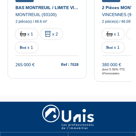
BAS MONTREUIL / LIMITE VINCENNES - Appartement Montreuil 2 Pièce(s) 48.60 M2
MONTREUIL (93100)
VINCENNES (943
2 pièce(s) / 48.6 m²
2 pièce(s) / 46.09 m²
x 1
x 2
x 1
x 1
x 1
265 000 €
380 000 €
Ref : 7028
dont 5.56% TTC
d'honoraires