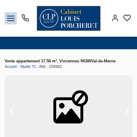
Acheter
Vente appartement 17.58 m², Vincennes 94300Val-de-Marne
Accueil
Studio T1
Ref. : 154562
Louer
Vendre
Gestion
Syndic
Nos agences