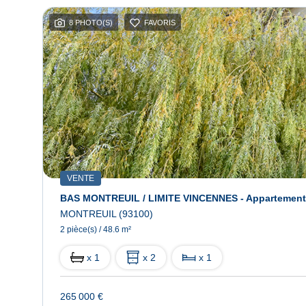
8 PHOTO(S)
FAVORIS
VENTE
BAS MONTREUIL / LIMITE VINCENNES - Appartement M
MONTREUIL (93100)
2 pièce(s) / 48.6 m²
x 1
x 2
x 1
265 000 €