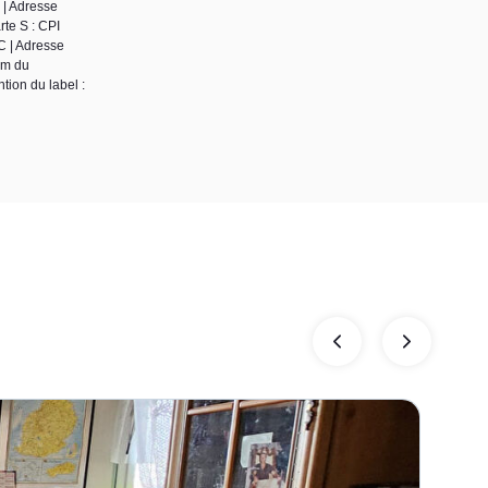
 | Adresse
te S : CPI
C | Adresse
om du
tion du label :