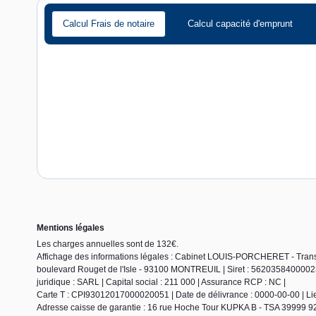
Calcul Frais de notaire
Calcul capacité d'emprunt
Mentions légales
Les charges annuelles sont de 132€.
Affichage des informations légales : Cabinet LOUIS-PORCHERET - Trans
boulevard Rouget de l'Isle - 93100 MONTREUIL | Siret : 56203584000
juridique : SARL | Capital social : 211 000 | Assurance RCP : NC |
Carte T : CPI93012017000020051 | Date de délivrance : 0000-00-00 | Lieu 
Adresse caisse de garantie : 16 rue Hoche Tour KUPKA B - TSA 39999 9