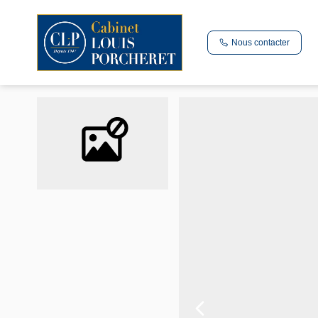
Nous contacter
Vente appartement 28.2 m², Montreuil 93100Seine-Saint-Denis
Accueil
Studio T1
Ref. : 124