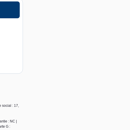
social : 17,
ntie : NC |
rte G :