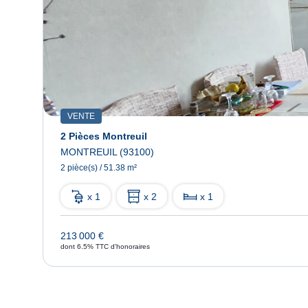
VENTE
2 Pièces Montreuil
MONTREUIL (93100)
2 pièce(s) / 51.38 m²
x 1
x 2
x 1
213 000 €
dont 6.5% TTC d'honoraires