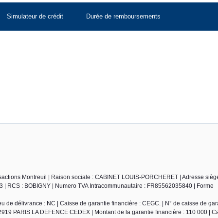
Simulateur de crédit
Durée de remboursements
actions Montreuil | Raison sociale : CABINET LOUIS-PORCHERET | Adresse siège 
023 | RCS : BOBIGNY | Numero TVA Intracommunautaire : FR85562035840 | Forme
de délivrance : NC | Caisse de garantie financière : CEGC. | N° de caisse de gara
2919 PARIS LA DEFENCE CEDEX | Montant de la garantie financière : 110 000 | Ca