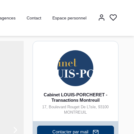
agences
Contact
Espace personnel
Cabinet LOUIS-PORCHERET -
Transactions Montreuil
17, Boulevard Rouget De L'Isle
,
93100
MONTREUIL
Contacter par mail