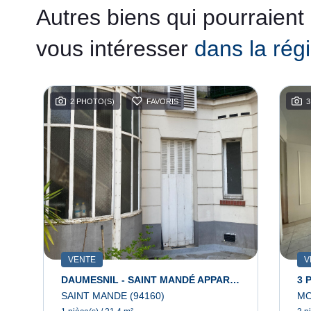
Autres biens qui pourraient
vous intéresser
dans la rég
2 PHOTO(S)
FAVORIS
3
VENTE
V
3 Pièce(s)
DAUMESNIL - SAINT MANDÉ APPARTEMENT 1 Pièce(21.40 M2
3 
SAINT MANDE (94160)
MO