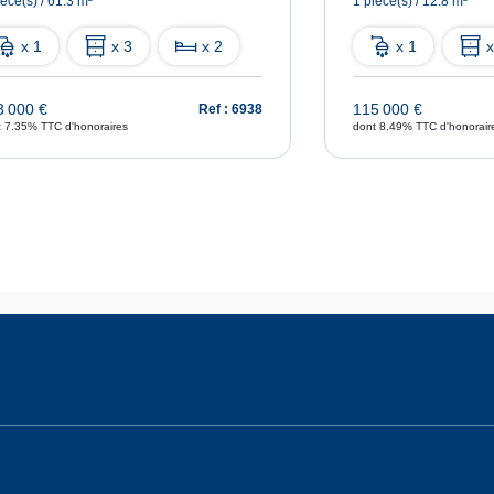
ièce(s) / 61.3 m²
1 pièce(s) / 12.8 m²
x 1
x 3
x 2
x 1
x
3 000 €
115 000 €
Ref : 6938
t 7.35% TTC d'honoraires
dont 8.49% TTC d'honorair