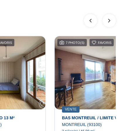
FAVORIS
7 PHOTO(S)
FAVORIS
VENTE
O 13 M²
)
MONTREUIL (93100)