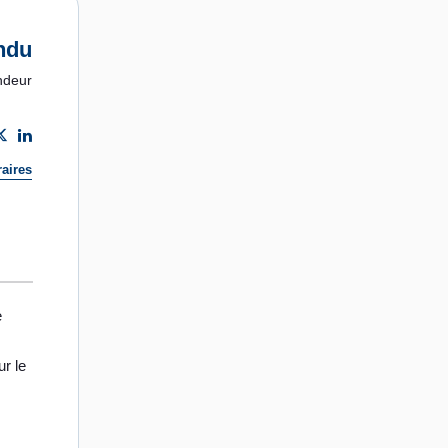
ndu
ndeur
aires
e
ur le