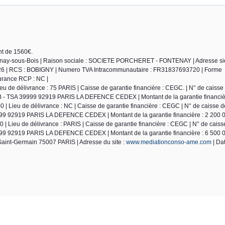
nt de 1560€.
nay-sous-Bois | Raison sociale : SOCIETE PORCHERET - FONTENAY | Adresse sièg
6 | RCS : BOBIGNY | Numero TVA Intracommunautaire : FR31837693720 | Forme
ssurance RCP : NC |
 de délivrance : 75 PARIS | Caisse de garantie financière : CEGC. | N° de caisse 
B - TSA 39999 92919 PARIS LA DEFENCE CEDEX | Montant de la garantie financièr
| Lieu de délivrance : NC | Caisse de garantie financière : CEGC | N° de caisse de
999 92919 PARIS LA DEFENCE CEDEX | Montant de la garantie financière : 2 200 0
| Lieu de délivrance : PARIS | Caisse de garantie financière : CEGC | N° de caisse
999 92919 PARIS LA DEFENCE CEDEX | Montant de la garantie financière : 6 500 0
aint-Germain 75007 PARIS | Adresse du site :
www.mediationconso-ame.com
| Da