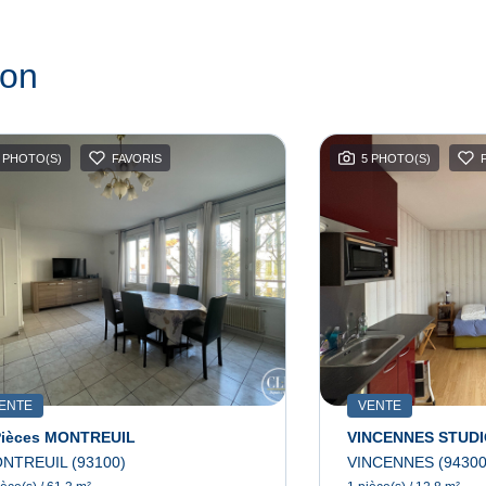
ion
 PHOTO(S)
FAVORIS
5 PHOTO(S)
ENTE
VENTE
Pièces MONTREUIL
VINCENNES STUDI
NTREUIL (93100)
VINCENNES (94300