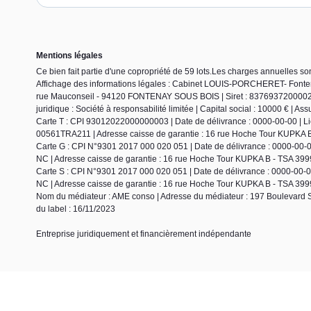
Mentions légales
Ce bien fait partie d'une copropriété de 59 lots.Les charges annuelles so
Affichage des informations légales : Cabinet LOUIS-PORCHERET- Fonte
rue Mauconseil - 94120 FONTENAY SOUS BOIS | Siret : 8376937200002
juridique : Société à responsabilité limitée | Capital social : 10000 € | A
Carte T : CPI 93012022000000003 | Date de délivrance : 0000-00-00 | Lieu
00561TRA211 | Adresse caisse de garantie : 16 rue Hoche Tour KUPKA 
Carte G : CPI N°9301 2017 000 020 051 | Date de délivrance : 0000-00-00 
NC | Adresse caisse de garantie : 16 rue Hoche Tour KUPKA B - TSA 39
Carte S : CPI N°9301 2017 000 020 051 | Date de délivrance : 0000-00-00 
NC | Adresse caisse de garantie : 16 rue Hoche Tour KUPKA B - TSA 39
Nom du médiateur : AME conso | Adresse du médiateur : 197 Boulevard S
du label : 16/11/2023
Entreprise juridiquement et financièrement indépendante