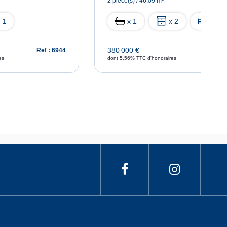
2 pièce(s) / 46.09 m²
 1
x 1
x 2
x 1
380 000 €
Ref : 6944
Ref : 
es
dont 5.56% TTC d'honoraires