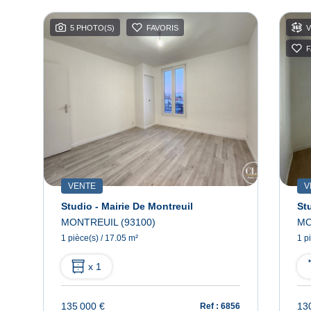
5 PHOTO(S)
FAVORIS
V
F
VENTE
V
 74.03 M2
Studio - Mairie De Montreuil
St
MONTREUIL (93100)
MO
1 pièce(s) / 17.05 m²
1 p
x 1
135 000 €
13
61
Ref : 6856