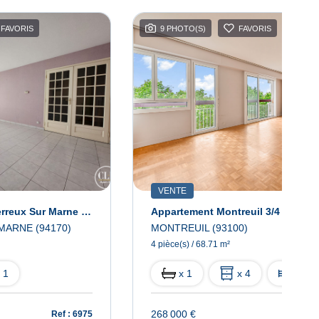
FAVORIS
9 PHOTO(S)
FAVORIS
VENTE
Appartement Le Perreux Sur Marne 2 Pièce(s)
MARNE (94170)
MONTREUIL (93100)
4 pièce(s) / 68.71 m²
 1
x 1
x 4
x 3
268 000 €
Ref : 6975
Ref : 