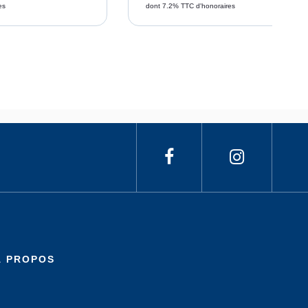
es
dont 7.2% TTC d'honoraires
À PROPOS