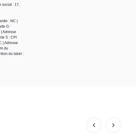
social : 17,
ntie : NC |
rte G :
 | Adresse
te S : CPI
C | Adresse
om du
tion du label :