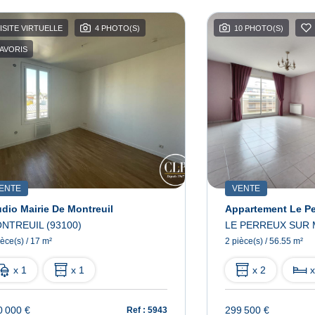
ISITE VIRTUELLE
4 PHOTO(S)
10 PHOTO(S)
AVORIS
ENTE
VENTE
udio Mairie De Montreuil
NTREUIL (93100)
LE PERREUX SUR 
ièce(s) / 17 m²
2 pièce(s) / 56.55 m²
x 1
x 1
x 2
x
0 000 €
299 500 €
Ref : 5943