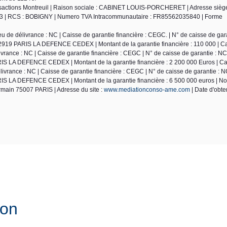
actions Montreuil | Raison sociale : CABINET LOUIS-PORCHERET | Adresse siège 
023 | RCS : BOBIGNY | Numero TVA Intracommunautaire : FR85562035840 | Forme
de délivrance : NC | Caisse de garantie financière : CEGC. | N° de caisse de gara
2919 PARIS LA DEFENCE CEDEX | Montant de la garantie financière : 110 000 | Ca
ance : NC | Caisse de garantie financière : CEGC | N° de caisse de garantie : NC
S LA DEFENCE CEDEX | Montant de la garantie financière : 2 200 000 Euros | Car
ivrance : NC | Caisse de garantie financière : CEGC | N° de caisse de garantie : N
IS LA DEFENCE CEDEX | Montant de la garantie financière : 6 500 000 euros | N
rmain 75007 PARIS | Adresse du site :
www.mediationconso-ame.com
| Date d'obten
ion