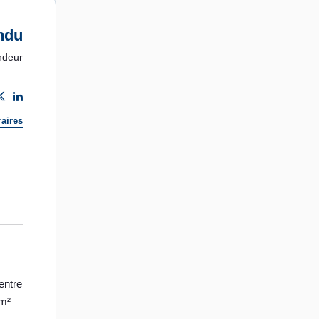
ndu
ndeur
aires
entre
 m²