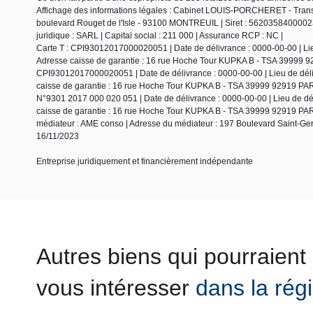
Affichage des informations légales : Cabinet LOUIS-PORCHERET - Trans
boulevard Rouget de l'Isle - 93100 MONTREUIL | Siret : 56203584000
juridique : SARL | Capital social : 211 000 | Assurance RCP : NC |
Carte T : CPI93012017000020051 | Date de délivrance : 0000-00-00 | Lieu 
Adresse caisse de garantie : 16 rue Hoche Tour KUPKA B - TSA 39999 9
CPI93012017000020051 | Date de délivrance : 0000-00-00 | Lieu de délivr
caisse de garantie : 16 rue Hoche Tour KUPKA B - TSA 39999 92919 PARI
N°9301 2017 000 020 051 | Date de délivrance : 0000-00-00 | Lieu de dél
caisse de garantie : 16 rue Hoche Tour KUPKA B - TSA 39999 92919 PAR
médiateur : AME conso | Adresse du médiateur : 197 Boulevard Saint-Ge
16/11/2023
Entreprise juridiquement et financièrement indépendante
Autres biens qui pourraient
vous intéresser
dans la rég