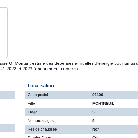
asse G. Montant estimé des dépenses annuelles d'énergie pour un us
021,2022 et 2023 (abonnement compris).
Localisation
Code postal
93100
Ville
MONTREUIL
Etage
5
Nombre étages
5
Rez de chaussée
Non
Dernier Etage
Oui