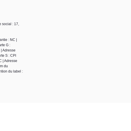
social : 17,
ntie : NC |
rte G :
 | Adresse
te S : CPI
C | Adresse
om du
tion du label :