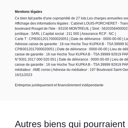
Mentions légales
Ce bien fait partie d'une copropriété de 27 lots.Les charges annuelles so
Affichage des informations légales : Cabinet LOUIS-PORCHERET - Trans
boulevard Rouget de l'Isle - 93100 MONTREUIL | Siret : 56203584000
juridique : SARL | Capital social : 211 000 | Assurance RCP : NC |
Carte T : CPI93012017000020051 | Date de délivrance : 0000-00-00 | Lieu 
Adresse caisse de garantie : 16 rue Hoche Tour KUPKA B - TSA 39999 9
CPI93012017000020051 | Date de délivrance : 0000-00-00 | Lieu de délivr
caisse de garantie : 16 rue Hoche Tour KUPKA B - TSA 39999 92919 PARI
N°9301 2017 000 020 051 | Date de délivrance : 0000-00-00 | Lieu de dél
caisse de garantie : 16 rue Hoche Tour KUPKA B - TSA 39999 92919 PAR
médiateur : AME conso | Adresse du médiateur : 197 Boulevard Saint-Ge
16/11/2023
Entreprise juridiquement et financièrement indépendante
Autres biens qui pourraient