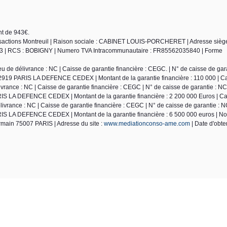
nt de 943€.
actions Montreuil | Raison sociale : CABINET LOUIS-PORCHERET | Adresse siège 
023 | RCS : BOBIGNY | Numero TVA Intracommunautaire : FR85562035840 | Forme
de délivrance : NC | Caisse de garantie financière : CEGC. | N° de caisse de gara
2919 PARIS LA DEFENCE CEDEX | Montant de la garantie financière : 110 000 | Ca
ance : NC | Caisse de garantie financière : CEGC | N° de caisse de garantie : NC
S LA DEFENCE CEDEX | Montant de la garantie financière : 2 200 000 Euros | Car
ivrance : NC | Caisse de garantie financière : CEGC | N° de caisse de garantie : N
IS LA DEFENCE CEDEX | Montant de la garantie financière : 6 500 000 euros | N
rmain 75007 PARIS | Adresse du site :
www.mediationconso-ame.com
| Date d'obten