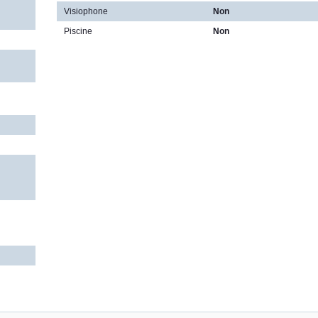
Visiophone
Non
Piscine
Non