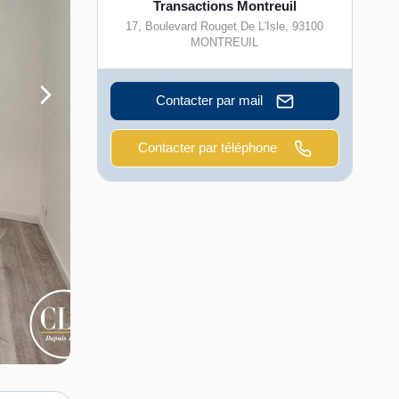
Transactions Montreuil
17, Boulevard Rouget De L'Isle
,
93100
MONTREUIL
Contacter par mail
Contacter par téléphone