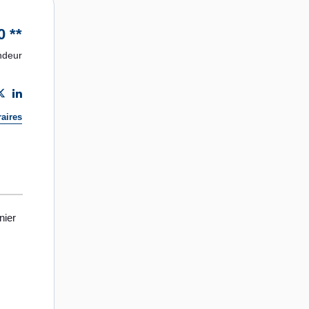
0
**
ndeur
aires
nier