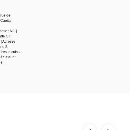
 rue de
Capital
ntie : NC |
rte G :
 | Adresse
te S :
Adresse caisse
édiateur :
el :