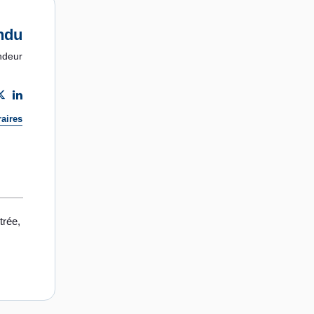
ndu
ndeur
aires
trée,