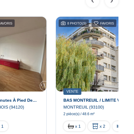
FAVORIS
8 PHOTO(S)
FAVORIS
VENTE
Studio 22m² À 4 Minutes À Pied Des RIGOLLOTS
OIS (94120)
MONTREUIL (93100)
2 pièce(s) / 48.6 m²
 1
x 1
x 2
x 1