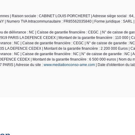
ennes | Raison sociale : CABINET LOUIS PORCHERET | Adresse siège social : 64,
Y | Numero TVA Intracommunautaire : FR85562035840 | Forme juridique : SARL | 
de délivrance : NC | Caisse de garantie financière : CEGC. | N° de caisse de gara
2919 PARIS LA DEFENCE CEDEX | Montant de la garantie financière : 110 000 | Ca
ance : NC | Caisse de garantie financière : CEGC | N° de caisse de garantie : NC
S LA DEFENCE CEDEX | Montant de la garantie financière : 2 200 000 Euros | Car
ance : NC | Caisse de garantie financière : NC | N° de caisse de garantie : NC | 
EFENCE CEDEX | Montant de la garantie financière : 6 500 000 euros | Nom du m
 PARIS | Adresse du site :
www.mediationconso-ame.com
| Date d'obtention du lab