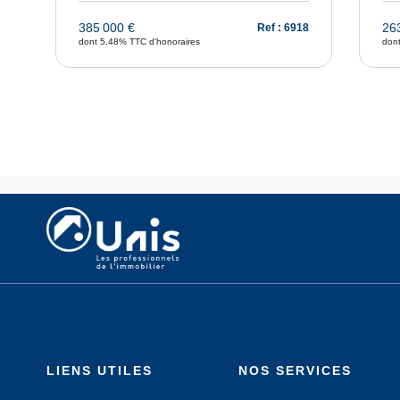
385 000 €
26
98
Ref : 6918
dont 5.48% TTC d'honoraires
don
LIENS UTILES
NOS SERVICES