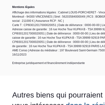
Mentions légales
Affichage des informations légales : Cabinet LOUIS-PORCHERET - Vinc
Montreuil - 94300 VINCENNES | Siret : 56203584000049 | RCS : BOBIGN
social : 211000 € | Assurance RCP : NC |
Carte T : CPI93012017000020051 | Date de délivrance : 0000-00-00 | Lieu 
Adresse caisse de garantie : 16 rue Hoche Tour KUPKA B - TSA 39999 9
CPI93012017000020051 | Date de délivrance : 0000-00-00 | Lieu de délivr
caisse de garantie : 16 rue Hoche Tour KUPKA B - TSA 39999 92919 PARI
CPI93012017000020051 | Date de délivrance : 0000-00-00 | Lieu de délivr
de garantie : 16 rue Hoche Tour KUPKA B - TSA 39999 92919 PARIS LA D
AME Conso | Adresse du médiateur : 197 Boulevard Saint-Germain 75007
16/11/2023
Entreprise juridiquement et financièrement indépendante
Autres biens qui pourraient