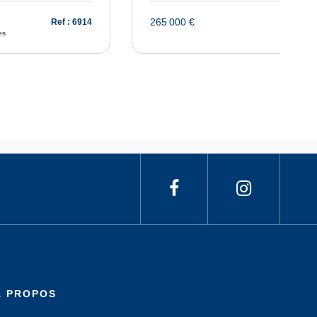
265 000 €
Ref : 6914
Ref : 
es
À PROPOS