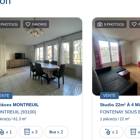
ion
 PHOTO(S)
FAVORIS
9 PHOTO(S)
ENTE
VENTE
Pièces MONTREUIL
NTREUIL (93100)
FONTENAY SOUS B
ièce(s) / 61.3 m²
1 pièce(s) / 22 m²
x 1
x 3
x 2
x 1
x