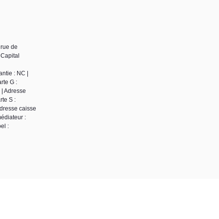
 rue de
Capital
ntie : NC |
rte G :
 | Adresse
te S :
Adresse caisse
édiateur :
el :