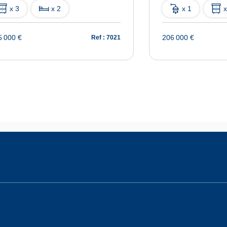
x 3
x 2
x 1
x
5 000 €
206 000 €
Ref : 7021