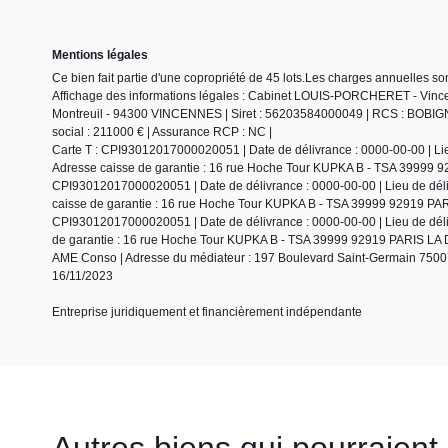
Mentions légales
Ce bien fait partie d'une copropriété de 45 lots.Les charges annuelles so
Affichage des informations légales : Cabinet LOUIS-PORCHERET - Vinc
Montreuil - 94300 VINCENNES | Siret : 56203584000049 | RCS : BOBIGN
social : 211000 € | Assurance RCP : NC |
Carte T : CPI93012017000020051 | Date de délivrance : 0000-00-00 | Lieu 
Adresse caisse de garantie : 16 rue Hoche Tour KUPKA B - TSA 39999 9
CPI93012017000020051 | Date de délivrance : 0000-00-00 | Lieu de délivr
caisse de garantie : 16 rue Hoche Tour KUPKA B - TSA 39999 92919 PARI
CPI93012017000020051 | Date de délivrance : 0000-00-00 | Lieu de délivr
de garantie : 16 rue Hoche Tour KUPKA B - TSA 39999 92919 PARIS LA D
AME Conso | Adresse du médiateur : 197 Boulevard Saint-Germain 75007
16/11/2023
Entreprise juridiquement et financièrement indépendante
Autres biens qui pourraient