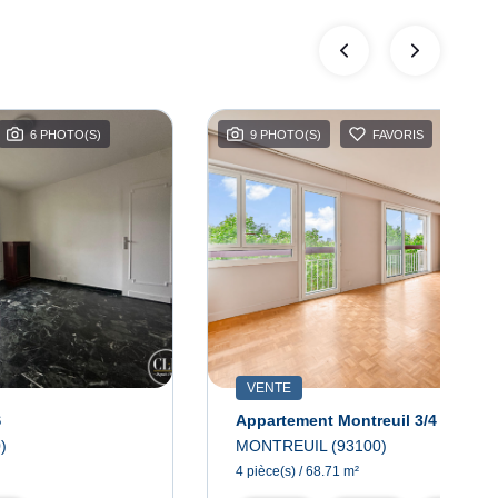
6 PHOTO(S)
9 PHOTO(S)
FAVORIS
VENTE
S
)
MONTREUIL (93100)
4 pièce(s) / 68.71 m²