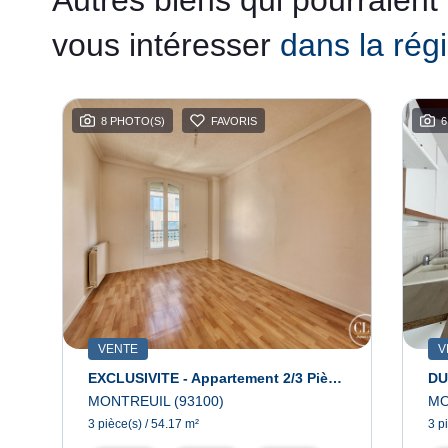
vous intéresser
dans la rég
8 PHOTO(S)
FAVORIS
6
VENTE
V
EXCLUSIVITE - Appartement 2/3 Pièces - Montreuil
DU
MONTREUIL (93100)
MO
3 pièce(s) / 54.17 m²
3 p