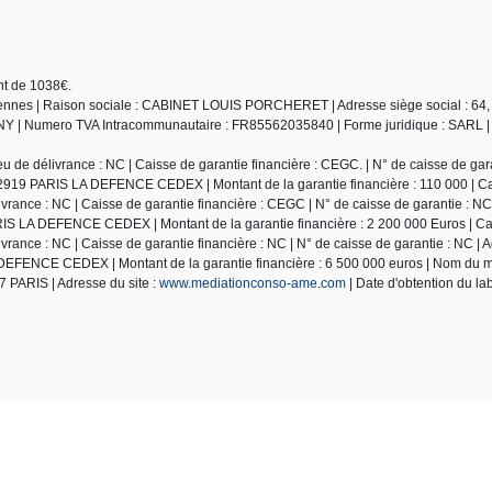
nt de 1038€.
ennes | Raison sociale : CABINET LOUIS PORCHERET | Adresse siège social : 64,
Y | Numero TVA Intracommunautaire : FR85562035840 | Forme juridique : SARL | 
de délivrance : NC | Caisse de garantie financière : CEGC. | N° de caisse de gara
2919 PARIS LA DEFENCE CEDEX | Montant de la garantie financière : 110 000 | Ca
ance : NC | Caisse de garantie financière : CEGC | N° de caisse de garantie : NC
S LA DEFENCE CEDEX | Montant de la garantie financière : 2 200 000 Euros | Car
ance : NC | Caisse de garantie financière : NC | N° de caisse de garantie : NC | 
EFENCE CEDEX | Montant de la garantie financière : 6 500 000 euros | Nom du m
 PARIS | Adresse du site :
www.mediationconso-ame.com
| Date d'obtention du lab