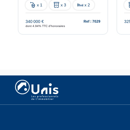
x 1
x 3
x 2
340 000 €
32
79
Ref : 7029
dont 4.94% TTC d'honoraires