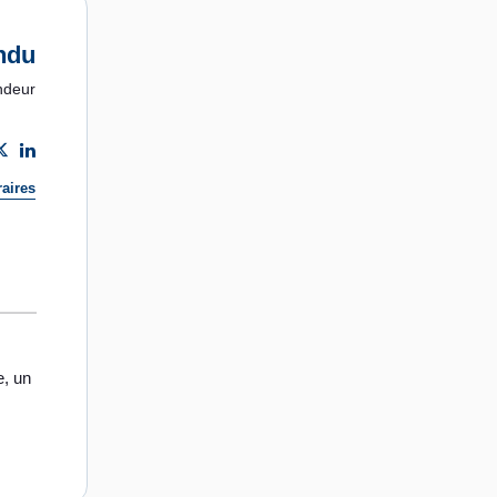
ndu
ndeur
aires
e, un