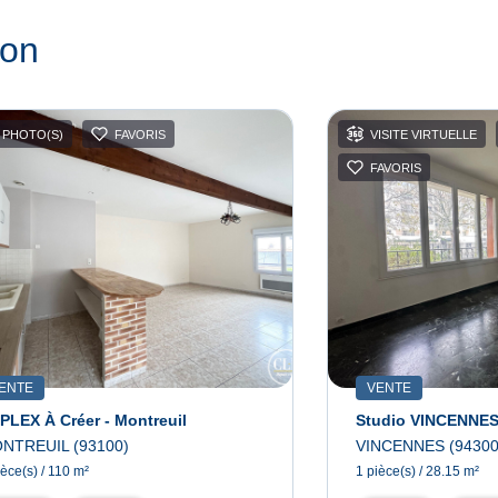
ion
 PHOTO(S)
FAVORIS
VISITE VIRTUELLE
FAVORIS
ENTE
VENTE
PLEX À Créer - Montreuil
Studio VINCENNE
NTREUIL (93100)
VINCENNES (94300
ièce(s) / 110 m²
1 pièce(s) / 28.15 m²