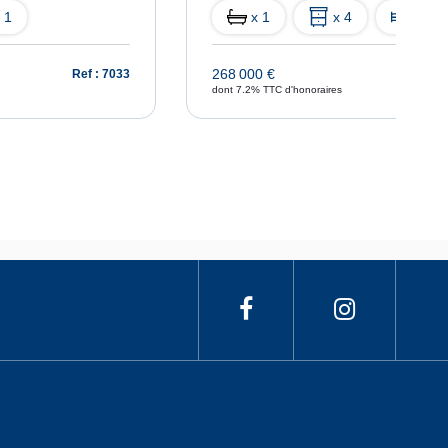
 1
x 1
x 4
x 3
268 000 €
Ref : 7033
Ref : 
dont 7.2% TTC d'honoraires