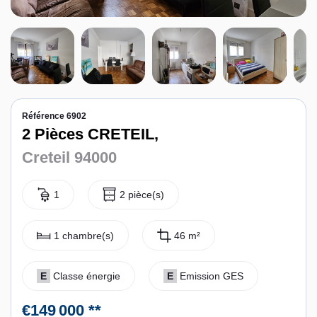
Contact
Espace personnel
Référence 6902
2 Pièces CRETEIL,
Creteil 94000
1
2 pièce(s)
1 chambre(s)
46 m²
E
Classe énergie
E
Emission GES
€149 000
**