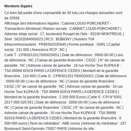
Mentions légales
Ce bien fait partie d'une copropriété de 30 lots.Les charges annuelles sont
de 2056€.
Affichage des informations légales : Cabinet LOUIS-PORCHERET -
Transactions Montreuil | Raison sociale : CABINET LOUIS-PORCHERET |
Adresse siège social : 17, boulevard Rouget de l'Isle - 93100 MONTREUIL |
Siret : 56203584000023 | RCS : BOBIGNY | Numero TVA
Intracommunautaire : FR85562035840 | Forme juridique : SARL | Capital
social : 211 000 | Assurance RCP : NC |
Carte T : CPI93012017000020051 | Date de délivrance : 0000-00-00 | Lieu
de délivrance : NC | Caisse de garantie financière : CEGC. | N° de caisse de
garantie : NC | Adresse caisse de garantie : 16 rue Hoche Tour KUPKA B -
TSA 39999 92919 PARIS LA DEFENCE CEDEX | Montant de la garantie
financière : 110 000 | Carte G : CPI93012017000020051 | Date de délivrance
: 0000-00-00 | Lieu de délivrance : NC | Caisse de garantie financière :
CEGC | N° de caisse de garantie : NC | Adresse caisse de garantie : 16 rue
Hoche Tour KUPKA B - TSA 39999 92919 PARIS LA DEFENCE CEDEX |
Montant de la garantie financière : 2 200 000 Euros | Carte S : CPI N°9301
2017 000 020 051 | Date de délivrance : 0000-00-00 | Lieu de délivrance :
NC | Caisse de garantie financière : CEGC | N° de caisse de garantie : NC |
Adresse caisse de garantie : 16 rue Hoche Tour KUPKA B - TSA 39999
92919 PARIS LA DEFENCE CEDEX | Montant de la garantie financière : 6
500 000 euros | Nom du médiateur : AME conso | Adresse du médiateur : 197
Boulevard Saint-Germain 75007 PARIS | Adresse du site :