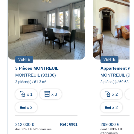
VENTE
VENTE
3 Pièces MONTREUIL
MONTREUIL (93100)
MONTREUIL (931
3 pièce(s) / 61.3 m²
3 pièce(s) / 69.63 m²
x 1
x 3
x 2
x 2
x 2
212 000 €
299 000 €
Ref : 6901
dont 6% TTC d'honoraires
dont 6.03% TTC
d'honoraires