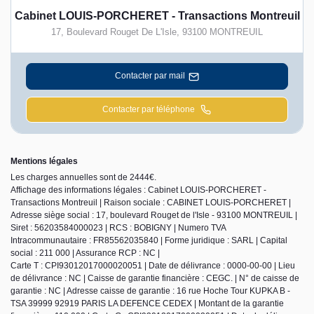
Cabinet LOUIS-PORCHERET - Transactions Montreuil
17, Boulevard Rouget De L'Isle
,
93100
MONTREUIL
Contacter par mail
Contacter par téléphone
Mentions légales
Les charges annuelles sont de 2444€.
Affichage des informations légales : Cabinet LOUIS-PORCHERET -
Transactions Montreuil | Raison sociale : CABINET LOUIS-PORCHERET |
Adresse siège social : 17, boulevard Rouget de l'Isle - 93100 MONTREUIL |
Siret : 56203584000023 | RCS : BOBIGNY | Numero TVA
Intracommunautaire : FR85562035840 | Forme juridique : SARL | Capital
social : 211 000 | Assurance RCP : NC |
Carte T : CPI93012017000020051 | Date de délivrance : 0000-00-00 | Lieu
de délivrance : NC | Caisse de garantie financière : CEGC. | N° de caisse de
garantie : NC | Adresse caisse de garantie : 16 rue Hoche Tour KUPKA B -
TSA 39999 92919 PARIS LA DEFENCE CEDEX | Montant de la garantie