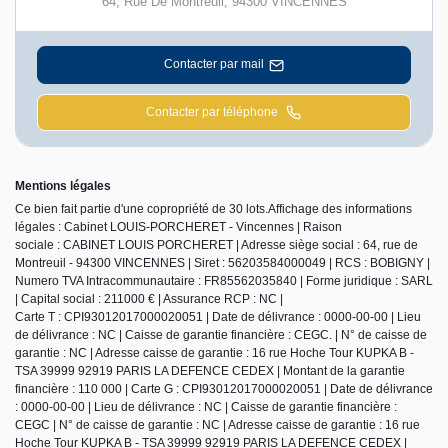
64, Rue De Montreuil
,
94300
VINCENNES
Contacter par mail
Contacter par téléphone
Mentions légales
Ce bien fait partie d'une copropriété de 30 lots.Affichage des informations
légales : Cabinet LOUIS-PORCHERET - Vincennes | Raison
sociale : CABINET LOUIS PORCHERET | Adresse siège social : 64, rue de
Montreuil - 94300 VINCENNES | Siret : 56203584000049 | RCS : BOBIGNY |
Numero TVA Intracommunautaire : FR85562035840 | Forme juridique : SARL
| Capital social : 211000 € | Assurance RCP : NC |
Carte T : CPI93012017000020051 | Date de délivrance : 0000-00-00 | Lieu
de délivrance : NC | Caisse de garantie financière : CEGC. | N° de caisse de
garantie : NC | Adresse caisse de garantie : 16 rue Hoche Tour KUPKA B -
TSA 39999 92919 PARIS LA DEFENCE CEDEX | Montant de la garantie
financière : 110 000 | Carte G : CPI93012017000020051 | Date de délivrance
: 0000-00-00 | Lieu de délivrance : NC | Caisse de garantie financière :
CEGC | N° de caisse de garantie : NC | Adresse caisse de garantie : 16 rue
Hoche Tour KUPKA B - TSA 39999 92919 PARIS LA DEFENCE CEDEX |