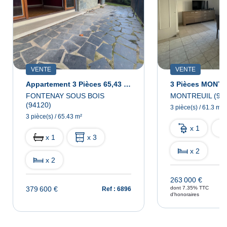
VENTE
VENTE
Appartement 3 Pièces 65,43 M² À Rénover - Quartier BOIS - Avenue FOCH À Fontenay-Sous-Bois
3 Pièces MONT
FONTENAY SOUS BOIS
MONTREUIL (931
(94120)
3 pièce(s) / 61.3 m²
3 pièce(s) / 65.43 m²
x 1
x 1
x 3
x 2
x 2
263 000 €
379 600 €
dont 7.35% TTC
Ref : 6896
d'honoraires