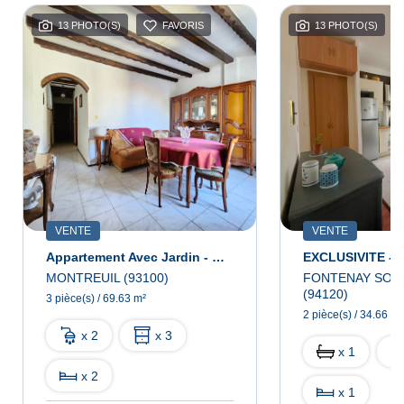
13 PHOTO(S)
FAVORIS
13 PHOTO(S)
VENTE
VENTE
Appartement Avec Jardin - Montreuil 3 Pièce(s)
MONTREUIL (93100)
FONTENAY SOUS
(94120)
3 pièce(s) / 69.63 m²
2 pièce(s) / 34.66 m²
x 2
x 3
x 1
x 2
x 1