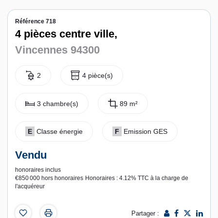
Contact
Référence 718
4 pièces centre ville,
Espace personnel
Vincennes 94300
2
4 pièce(s)
3 chambre(s)
89 m²
E
Classe énergie
F
Emission GES
Vendu
honoraires inclus
€850 000
hors honoraires
Honoraires : 4.12% TTC à la charge de
l'acquéreur
Partager :