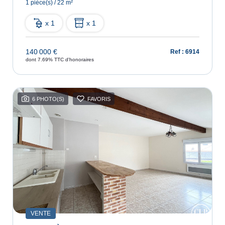
1 pièce(s) / 22 m²
x 1
x 1
140 000 €
Ref : 6914
dont 7.69% TTC d'honoraires
6 PHOTO(S)
FAVORIS
VENTE