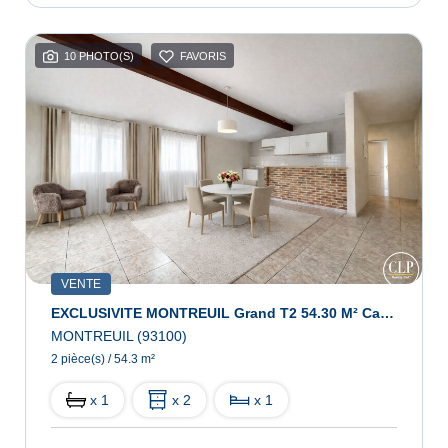
10 PHOTO(S)
FAVORIS
VENTE
EXCLUSIVITE MONTREUIL Grand T2 54.30 M² Carrez- 9mn Métro L11 Station Montreuil - Hôpital
MONTREUIL (93100)
2 pièce(s) / 54.3 m²
x 1
x 2
x 1