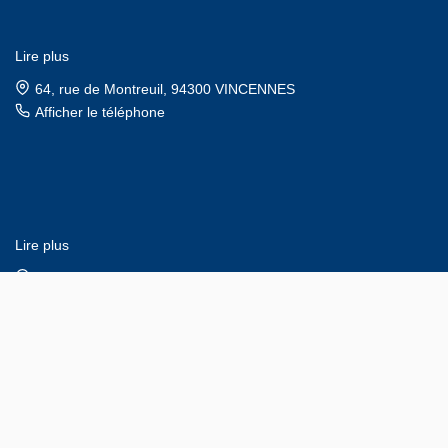
Lire plus
64, rue de Montreuil, 94300 VINCENNES
Afficher le téléphone
Lire plus
4, rue Mauconseil, 94120 FONTENAY SOUS BOIS
Afficher le téléphone
Afficher le téléphone de Location
Designé et développé par Orisha Real Estate
© CABINET LOUIS-PORCHERET 2026