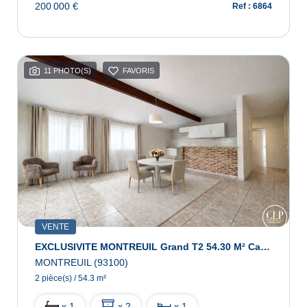
200 000 €
Ref : 6864
11 PHOTO(S)
FAVORIS
VENTE
EXCLUSIVITE MONTREUIL Grand T2 54.30 M² Carrez- 9mn Métro L11 Station Montreuil - Hôpital
MONTREUIL (93100)
2 pièce(s) / 54.3 m²
x 1
x 2
x 1