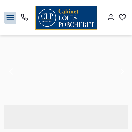
Vente appartement 89.25 m², Vincennes 94300Val-de-Marne
Accueil
4 pièces
Ref. : 718
Acheter
Louer
Vendre
Gestion
Syndic
Nos agences