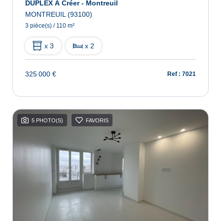
DUPLEX À Créer - Montreuil
MONTREUIL (93100)
3 pièce(s) / 110 m²
x 3
x 2
325 000 €
Ref : 7021
5 PHOTO(S)
FAVORIS