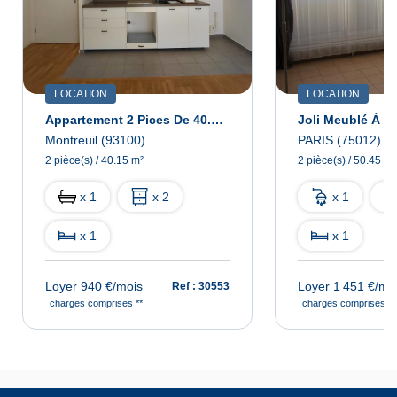
LOCATION
LOCATION
Appartement 2 Pices De 40.15m2
Joli Meublé À Sai
Montreuil (93100)
PARIS (75012)
2 pièce(s) / 40.15 m²
2 pièce(s) / 50.45 m²
x 1
x 2
x 1
x 1
x 1
Loyer 940 €/mois
Loyer 1 451 €/mo
Ref : 30553
charges comprises **
charges comprises **