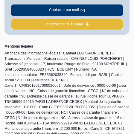
Contacter par mail
Contacter par téléphone
Mentions légales
Affichage des informations légales : Cabinet LOUIS-PORCHERET -
Transactions Montreuil | Raison sociale : CABINET LOUIS-PORCHERET |
Adresse siège social : 17, boulevard Rouget de l'Isle - 93100 MONTREUIL |
Siret : 56203584000023 | RCS : BOBIGNY | Numero TVA
Intracommunautaire : FR85562035840 | Forme juridique : SARL | Capital
social : 211 000 | Assurance RCP : NC |
Carte T : CPI93012017000020051 | Date de délivrance : 0000-00-00 | Lieu
de délivrance : NC | Caisse de garantie financière : CEGC. | N° de caisse de
garantie : NC | Adresse caisse de garantie : 16 rue Hoche Tour KUPKA B -
TSA 39999 92919 PARIS LA DEFENCE CEDEX | Montant de la garantie
financière : 110 000 | Carte G : CPI93012017000020051 | Date de délivrance
: 0000-00-00 | Lieu de délivrance : NC | Caisse de garantie financière :
CEGC | N° de caisse de garantie : NC | Adresse caisse de garantie : 16 rue
Hoche Tour KUPKA B - TSA 39999 92919 PARIS LA DEFENCE CEDEX |
Montant de la garantie financière : 2 200 000 Euros | Carte S : CPI N°9301
2017 000 020 051 | Date de délivrance : 0000-00-00 | Lieu de délivrance :