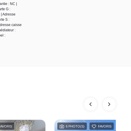
ntie : NC |
rte G :
 | Adresse
te S :
Adresse caisse
édiateur :
el :
FAVORIS
6 PHOTO(S)
FAVORIS