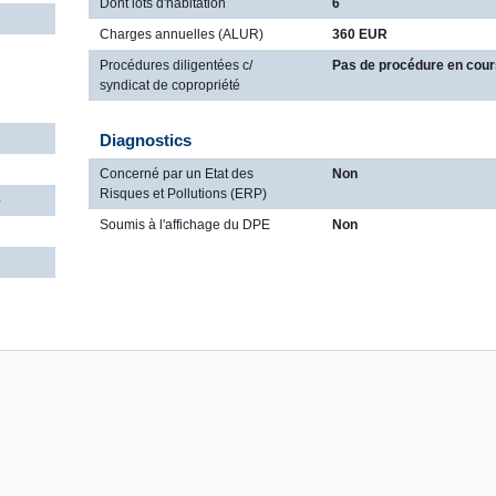
Dont lots d'habitation
6
Charges annuelles (ALUR)
360 EUR
Procédures diligentées c/
Pas de procédure en cour
syndicat de copropriété
Diagnostics
Concerné par un Etat des
Non
Risques et Pollutions (ERP)
e
Soumis à l'affichage du DPE
Non