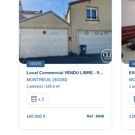
VENTE
V
 VINCENNES
Local Commercial VENDU LIBRE - 9mn Métro Ligne 11 À Montreuil
MONTREUIL (93100)
MO
2 pièce(s) / 105.6 m²
1 p
x 2
160 000 €
13
88
Ref : 6946