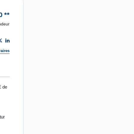
0
**
ndeur
aires
 de
ur