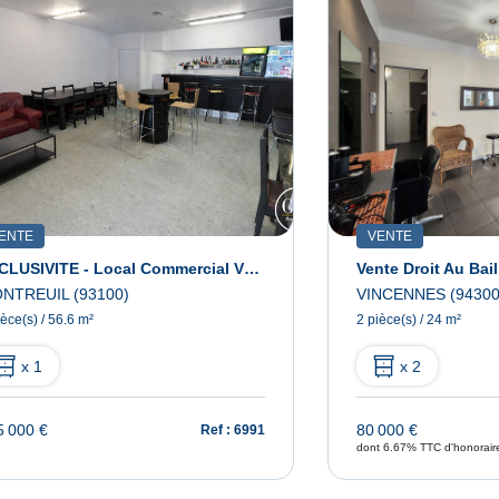
ENTE
VENTE
EXCLUSIVITE - Local Commercial VENDU LIBRE À MONTREUIL
Vente Droit Au Bail
NTREUIL (93100)
VINCENNES (94300
ièce(s) / 56.6 m²
2 pièce(s) / 24 m²
x 1
x 2
5 000 €
80 000 €
Ref : 6991
dont 6.67% TTC d'honorair