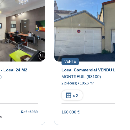
VENTE
 - Local 24 M2
)
MONTREUIL (93100)
2 pièce(s) / 105.6 m²
x 2
160 000 €
Ref : 6989
Ref : 
es