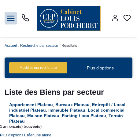
Accueil
Recherche par secteur
Résultats
Acheter
Louer
Plus d'options
Modifier ma recherche
Vendre
Liste des Biens par secteur
Gestion
Appartement Plateau
,
Bureaux Plateau
,
Entrepôt / Local
industriel Plateau
,
Immeuble Plateau
,
Local commercial
Syndic
Plateau
,
Maison Plateau
,
Parking / box Plateau
,
Terrain
Plateau
1 annonce(s) trouvée(s)
Nos agences
Plus d'options
Créer une alerte