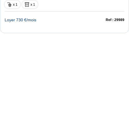
x 1
x 1
Loyer 730 €/mois
Ref : 29989