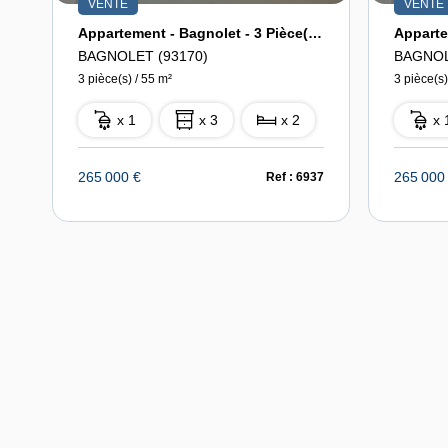
VENTE
VENTE
Appartement - Bagnolet - 3 Pièce(s) 55 M2
BAGNOLET (93170)
BAGNOL
3 pièce(s) / 55 m²
3 pièce(s)
x 1
x 3
x 2
x 
265 000 €
265 000
Ref : 6937