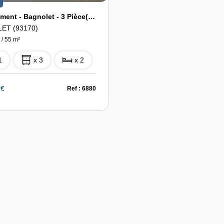
Appartement - Bagnolet - 3 Pièce(s) 55 M2
ET (93170)
 / 55 m²
1
x 3
x 2
 €
Ref : 6880