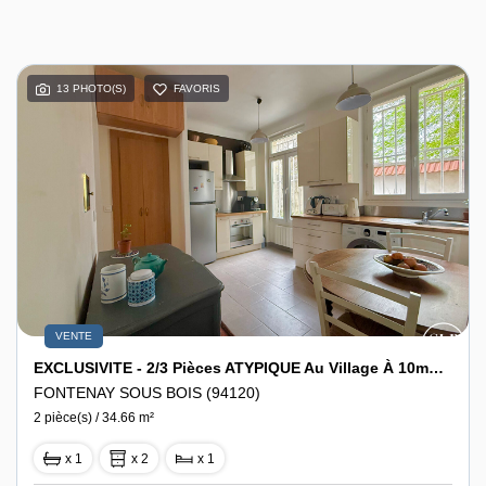
13 PHOTO(S)
FAVORIS
VENTE
EXCLUSIVITE - 2/3 Pièces ATYPIQUE Au Village À 10mn Du RER A De Fontenay-Sous-Bois
FONTENAY SOUS BOIS (94120)
2 pièce(s) / 34.66 m²
x 1
x 2
x 1