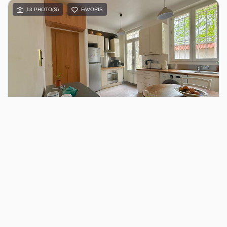
13 PHOTO(S)
FAVORIS
VENTE
EXCLUSIVITE - 2/3 Pièces ATYPIQUE Au Village À 10mn Du RER A De Fontenay-Sous-Bois
FONTENAY SOUS BOIS (94120)
2 pièce(s) / 34.66 m²
x 1
x 2
x 1
197 000 €
Ref : 6915