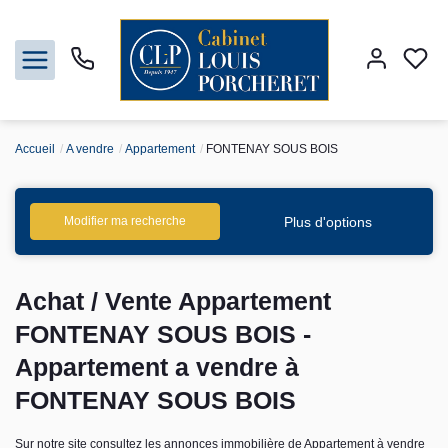
Accueil
A vendre
Appartement
FONTENAY SOUS BOIS
Acheter
Louer
Plus d'options
Modifier ma recherche
Vendre
Achat / Vente Appartement
Gestion
FONTENAY SOUS BOIS -
Appartement a vendre à
Syndic
FONTENAY SOUS BOIS
Nos agences
Sur notre site consultez les annonces immobilière de Appartement à vendre