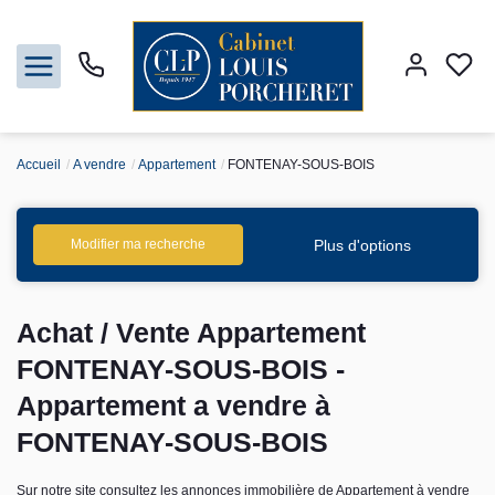
Accueil
A vendre
Appartement
FONTENAY-SOUS-BOIS
Acheter
Louer
Plus d'options
Modifier ma recherche
Vendre
Achat / Vente Appartement
Gestion
FONTENAY-SOUS-BOIS -
Appartement a vendre à
Syndic
FONTENAY-SOUS-BOIS
Nos agences
Sur notre site consultez les annonces immobilière de Appartement à vendre