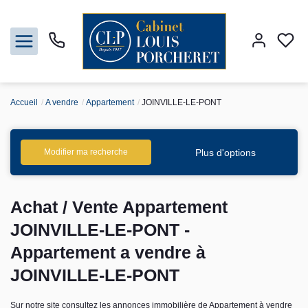
Accueil
A vendre
Appartement
JOINVILLE-LE-PONT
Acheter
Louer
Plus d'options
Modifier ma recherche
Vendre
Achat / Vente Appartement
Gestion
JOINVILLE-LE-PONT -
Appartement a vendre à
Syndic
JOINVILLE-LE-PONT
Nos agences
Sur notre site consultez les annonces immobilière de Appartement à vendre