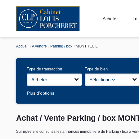
Acheter
Lo
Accueil
A vendre
Parking / box
MONTREUIL
Type de transaction
Type de bien
Acheter
Sélectionnez...
Plus d'options
Achat / Vente Parking / box MON
Sur notre site consultez les annonces immobilière de Parking / box