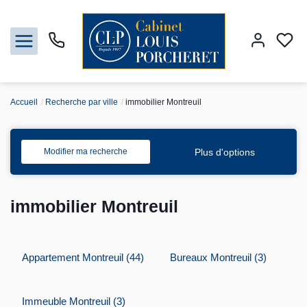
Accueil
Recherche par ville
immobilier Montreuil
Acheter
Louer
Plus d'options
Modifier ma recherche
Vendre
immobilier Montreuil
Gestion
Appartement Montreuil (44)
Bureaux Montreuil (3)
Syndic
Nos agences
Immeuble Montreuil (3)