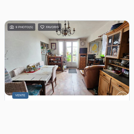
9 PHOTO(S)
FAVORIS
VENTE
2 Pièces Montreuil
MONTREUIL (93100)
2 pièce(s) / 51.38 m²
x 1
x 2
x 1