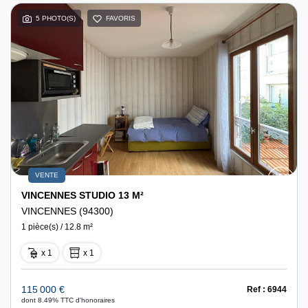
5 PHOTO(S)
FAVORIS
VENTE
VINCENNES STUDIO 13 M²
VINCENNES (94300)
1 pièce(s) / 12.8 m²
x 1
x 1
115 000 €
Ref : 6944
dont 8.49% TTC d'honoraires