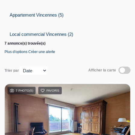
Contact
Appartement Vincennes (5)
Espace personnel
Local commercial Vincennes (2)
7 annonce(s) trouvée(s)
Plus d'options
Créer une alerte
Afficher la carte
Trier par
7 PHOTO(S)
FAVORIS