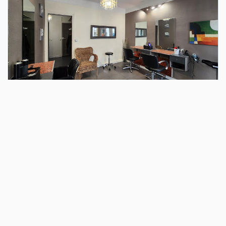
VENTE
Local Commercial - Murs Coiffure - VINCENNES
VINCENNES (94300)
2 pièce(s) / 24 m²
x 2
212 000 €
Ref : 6988
dont 6% TTC d'honoraires