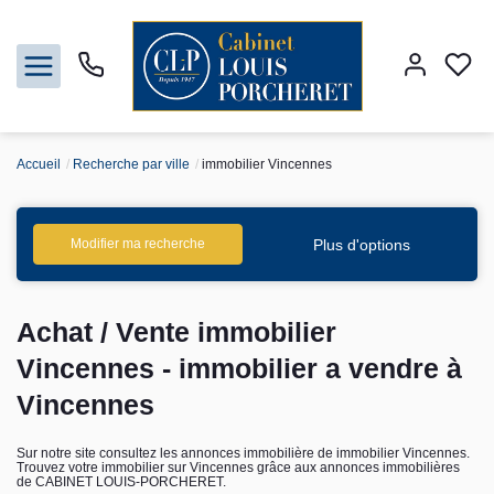
Accueil
Recherche par ville
immobilier Vincennes
Acheter
Louer
Plus d'options
Modifier ma recherche
Vendre
Achat / Vente immobilier
Gestion
Vincennes - immobilier a vendre à
Vincennes
Syndic
Sur notre site consultez les annonces immobilière de immobilier Vincennes.
Trouvez votre immobilier sur Vincennes grâce aux annonces immobilières
Nos agences
de CABINET LOUIS-PORCHERET.