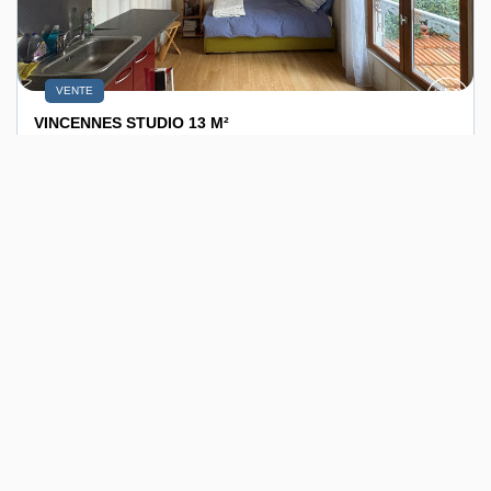
VENTE
VINCENNES STUDIO 13 M²
VINCENNES (94300)
1 pièce(s) / 12.8 m²
x 1
x 1
115 000 €
Ref : 6944
dont 8.49% TTC d'honoraires