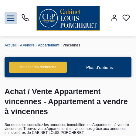
Accueil
A vendre
Appartement
Vincennes
Acheter
Louer
Plus d'options
Modifier ma recherche
Vendre
Achat / Vente Appartement
Gestion
vincennes - Appartement a vendre
à vincennes
Syndic
Sur notre site consultez les annonces immobilière de Appartement à vendre
vincennes. Trouvez votre Appartement sur vincennes grâce aux annonces
Nos agences
immobilières de CABINET LOUIS-PORCHERET.