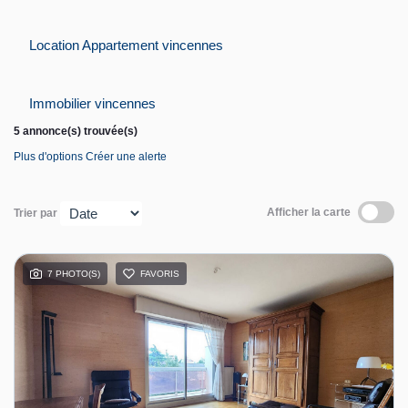
Contact
Location Appartement vincennes
Espace personnel
Immobilier vincennes
5 annonce(s) trouvée(s)
Plus d'options
Créer une alerte
Afficher la carte
Trier par
7 PHOTO(S)
FAVORIS